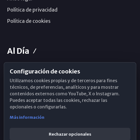
Política de privacidad
Política de cookies
Al Día
Configuración de cookies
Horarios de Misa
Utilizamos cookies propias y de terceros para fines
Hemeroteca
técnicos, de preferencias, analíticos y para mostrar
contenidos externos como YouTube, X o Instagram.
WhatsApp
Puedes aceptar todas las cookies, rechazar las
opcionales o configurarlas.
Más información
Rechazar opcionales