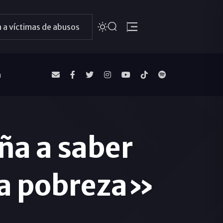
 a víctimas de abusos
a
ña a saber
 la pobreza»