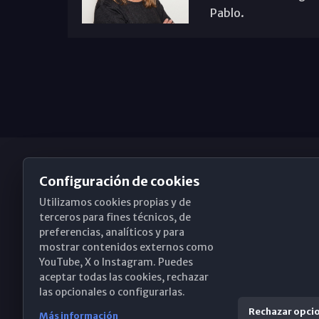
Pablo.
Configuración de cookies
Utilizamos cookies propias y de
Obispado de Málaga
terceros para fines técnicos, de
preferencias, analíticos y para
mostrar contenidos externos como
YouTube, X o Instagram. Puedes
Santa María, 18-20. 29015 Málaga
aceptar todas las cookies, rechazar
las opcionales o configurarlas.
(+34) 952 224 386
Rechazar opci
Más información