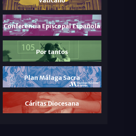
Conferencia Episcopal Española
Por tantos
Plan Málaga Sacra
Cáritas Diocesana