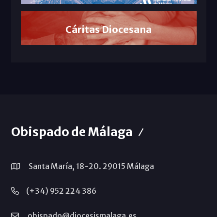
Cáritas Diocesana
Obispado de Málaga
Santa María, 18-20. 29015 Málaga
(+34) 952 224 386
obispado@diocesismalaga.es