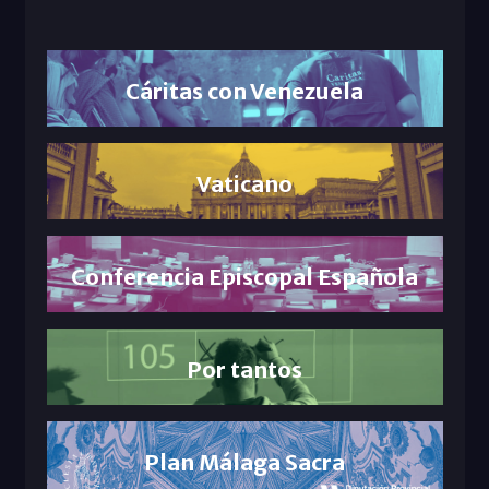
Cáritas con Venezuela
Vaticano
Conferencia Episcopal Española
Por tantos
Plan Málaga Sacra