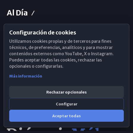
Al Día
Configuración de cookies
Horarios de Misa
Utilizamos cookies propias y de terceros para fines
Hemeroteca
técnicos, de preferencias, analíticos y para mostrar
contenidos externos como YouTube, X o Instagram.
WhatsApp
Puedes aceptar todas las cookies, rechazar las
opcionales o configurarlas.
Más información
Rechazar opcionales
Configurar
Aceptar todas