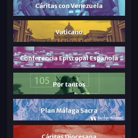
Cáritas con Venezuela
Vaticano
Conferencia Episcopal Española
Por tantos
Plan Málaga Sacra
Cáritas Diocesana