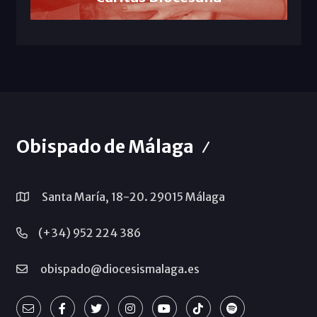
Obispado de Málaga
Santa María, 18-20. 29015 Málaga
(+34) 952 224 386
obispado@diocesismalaga.es