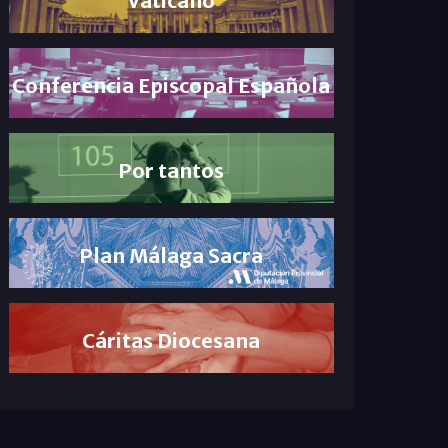
Conferencia Episcopal Española
Por tantos
Plan Málaga Sacra
Cáritas Diocesana