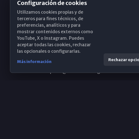
Configuración de cookies
Utilizamos cookies propias y de
Obispado de Málaga
terceros para fines técnicos, de
preferencias, analíticos y para
mostrar contenidos externos como
YouTube, X o Instagram. Puedes
Santa María, 18-20. 29015 Málaga
aceptar todas las cookies, rechazar
las opcionales o configurarlas.
(+34) 952 224 386
Rechazar opci
Más información
obispado@diocesismalaga.es