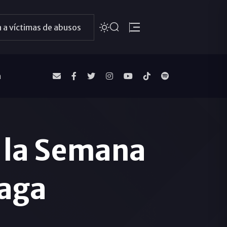
 a víctimas de abusos
a
 la Semana
laga