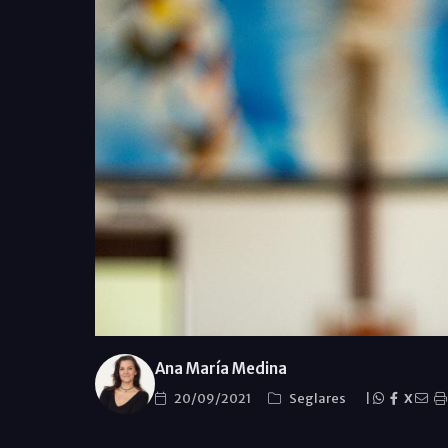
Ana María Medina
20/09/2021
Seglares
|
X