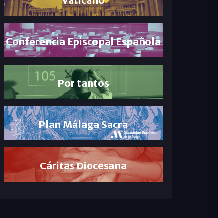
Conferencia Episcopal Española
Por tantos
Plan Málaga Sacra
Cáritas Diocesana