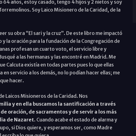
o 64 años, estoy casado, tengo 4 hijos y 2 nietos y soy
Torremolinos. Soy Laico Misionero de la Caridad, de la
er su obra “El sari y la cruz”. De este libro me impactó
 y la oración para la fundación de la Congregación de
nas profesan un cuarto voto, el servicio libre y
 Busqué a las hermanas y las encontré en Madrid. Me
e Calcuta existía en todas partes pues lo que ellas
ra en servicio a los demás, no lo podían hacer ellas; me
 que hacer.
 Laicos Misioneros de la Caridad. Nos
ilia y en ella buscamos la santificación a través
, de oración, de sacramentos y de servir a los más
lia de Nazaret
. Cuando acabe el estado de alarma y
po, si Dios quiere, y esperamos ser, como Madre
 escriba lo que quiera.