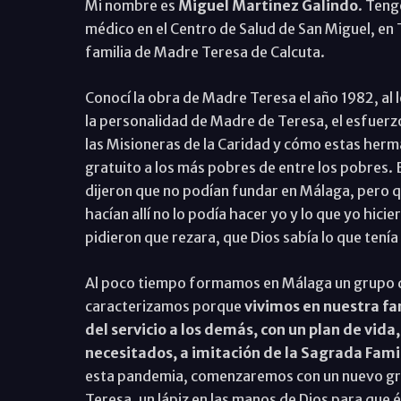
Mi nombre es
Miguel Martínez Galindo
. Teng
médico en el Centro de Salud de San Miguel, en 
familia de Madre Teresa de Calcuta.
Conocí la obra de Madre Teresa el año 1982, al le
la personalidad de Madre de Teresa, el esfuerzo
las Misioneras de la Caridad y cómo estas herma
gratuito a los más pobres de entre los pobres.
dijeron que no podían fundar en Málaga, pero qu
hacían allí no lo podía hacer yo y lo que yo hicie
pidieron que rezara, que Dios sabía lo que tenía
Al poco tiempo formamos en Málaga un grupo de
caracterizamos porque
vivimos en nuestra fam
del servicio a los demás, con un plan de vida
necesitados, a imitación de la Sagrada Fami
esta pandemia, comenzaremos con un nuevo gru
Teresa, un lápiz en las manos de Dios para que él