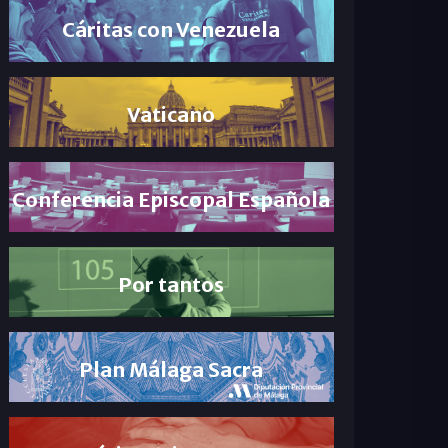
Cáritas con Venezuela
Vaticano
Conferencia Episcopal Española
Por tantos
Plan Málaga Sacra