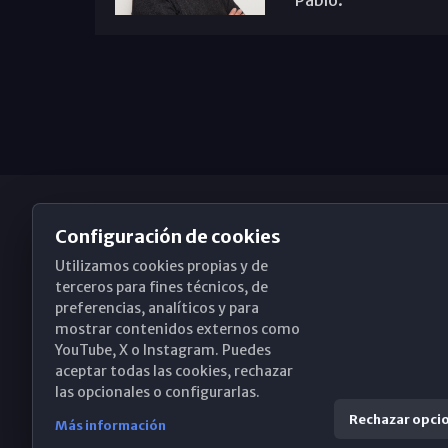
Pablo.
Configuración de cookies
Utilizamos cookies propias y de
Obispado de Málaga
terceros para fines técnicos, de
preferencias, analíticos y para
mostrar contenidos externos como
YouTube, X o Instagram. Puedes
Santa María, 18-20. 29015 Málaga
aceptar todas las cookies, rechazar
las opcionales o configurarlas.
(+34) 952 224 386
Rechazar opci
Más información