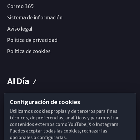
Correo 365
Sistema de información
Aviso legal
Política de privacidad
Política de cookies
Al Día
Configuración de cookies
Horarios de Misa
Utilizamos cookies propias y de terceros para fines
Hemeroteca
técnicos, de preferencias, analíticos y para mostrar
contenidos externos como YouTube, X o Instagram.
WhatsApp
Puedes aceptar todas las cookies, rechazar las
opcionales o configurarlas.