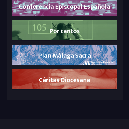
Conferencia Episcopal Española
Por tantos
Plan Málaga Sacra
Cáritas Diocesana