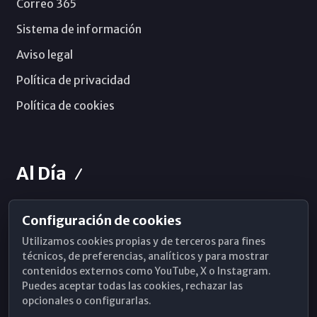
Correo 365
Sistema de información
Aviso legal
Política de privacidad
Política de cookies
Al Día
Configuración de cookies
Horarios de Misa
Utilizamos cookies propias y de terceros para fines
Hemeroteca
técnicos, de preferencias, analíticos y para mostrar
contenidos externos como YouTube, X o Instagram.
WhatsApp
Puedes aceptar todas las cookies, rechazar las
opcionales o configurarlas.