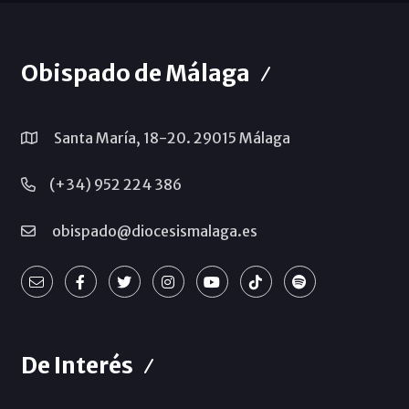
Obispado de Málaga
Santa María, 18-20. 29015 Málaga
(+34) 952 224 386
obispado@diocesismalaga.es
De Interés