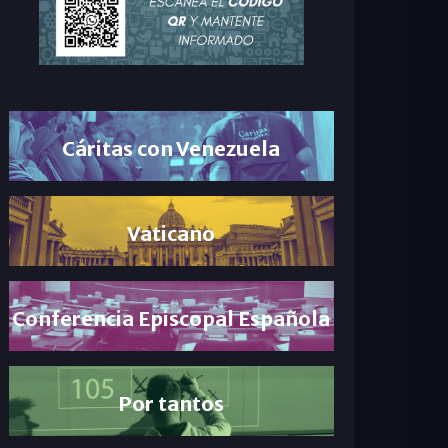
Cáritas con Venezuela
Vaticano
Conferencia Episcopal Española
Por tantos