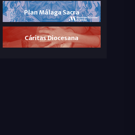
Plan Málaga Sacra
Cáritas Diocesana