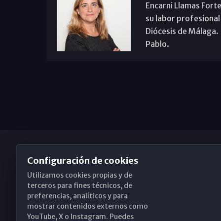
Encarni Llamas Forte
su labor profesional
Diócesis de Málaga. B
Pablo.
Configuración de cookies
Utilizamos cookies propias y de
Obispado de Málaga
terceros para fines técnicos, de
preferencias, analíticos y para
mostrar contenidos externos como
YouTube, X o Instagram. Puedes
Santa María, 18-20. 29015 Málaga