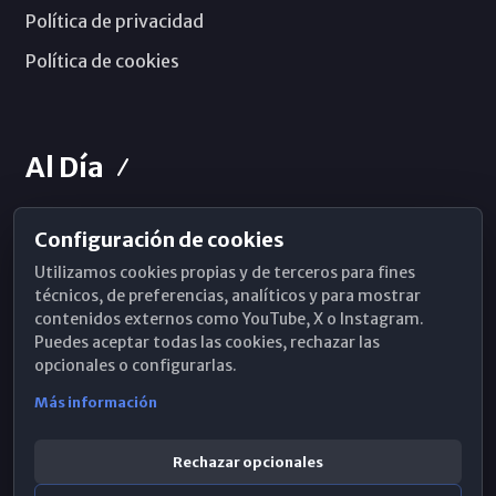
Política de privacidad
Política de cookies
Al Día
Configuración de cookies
Horarios de Misa
Utilizamos cookies propias y de terceros para fines
Hemeroteca
técnicos, de preferencias, analíticos y para mostrar
contenidos externos como YouTube, X o Instagram.
WhatsApp
Puedes aceptar todas las cookies, rechazar las
opcionales o configurarlas.
Más información
Rechazar opcionales