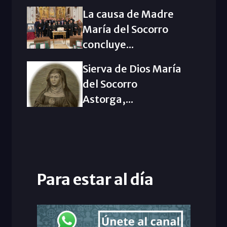
La causa de Madre
María del Socorro
concluye...
Sierva de Dios María
del Socorro
Astorga,...
Para estar al día