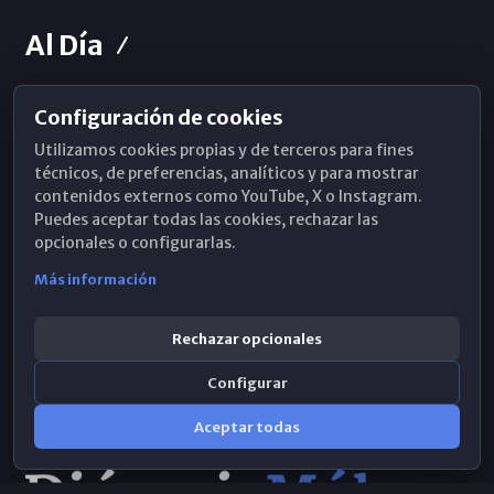
Al Día
Configuración de cookies
Horarios de Misa
Utilizamos cookies propias y de terceros para fines
Hemeroteca
técnicos, de preferencias, analíticos y para mostrar
contenidos externos como YouTube, X o Instagram.
WhatsApp
Puedes aceptar todas las cookies, rechazar las
opcionales o configurarlas.
Más información
Rechazar opcionales
Configurar
Aceptar todas