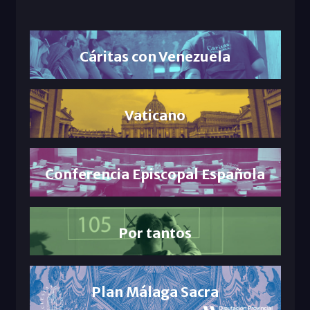
Cáritas con Venezuela
Vaticano
Conferencia Episcopal Española
Por tantos
Plan Málaga Sacra