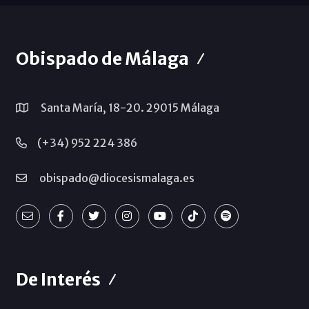
Obispado de Málaga
Santa María, 18-20. 29015 Málaga
(+34) 952 224 386
obispado@diocesismalaga.es
De Interés