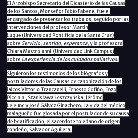
El Arzobispo Secretario del Dicasterio de las Causas
de los Santos, Monseñor Fabio Fabene, fue el
encargado de presentar los trabajos, seguido por las
intervenciones del profesor Martín
Luque (Universidad Pontificia de la Santa Cruz)
sobre
Servicio, sentido, esperanza,
y la profesora
Chiara Mastroianni (Universidad Link Campus)
sobre
La experiencia de los cuidados paliativos.
Siguieron los testimonios de los biógrafos y
postuladores de las Causas de canonización de los
laicos Vittorio Trancanelli, Ernesto Cofiño, Enzo
Piccinini, Stanisława Leszczyńska, Jérôme
Lejeune y José Gálvez Ginachero. La vida del médico
malagueño fue glosada por el postulador de su causa
de beatificación, el sacerdote toledano de origen
rondeño, Salvador Aguilera.