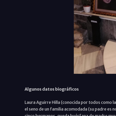
Algunos datos biográficos
Laura Aguirre Hilla (conocida por todos como l
el seno de un familia acomodada (su padre es no
cinco hermanos, queda huérfana de madre muy ni