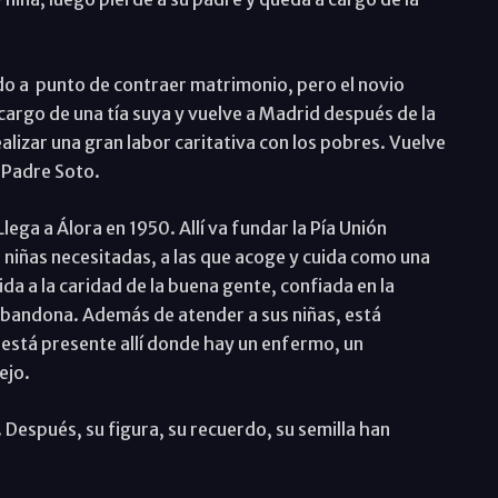
ado a punto de contraer matrimonio, pero el novio
 cargo de una tía suya y vuelve a Madrid después de la
ealizar una gran labor caritativa con los pobres. Vuelve
l Padre Soto.
lega a Álora en 1950. Allí va fundar la Pía Unión
 a niñas necesitadas, a las que acoge y cuida como una
da a la caridad de la buena gente, confiada en la
 abandona. Además de atender a sus niñas, está
 está presente allí donde hay un enfermo, un
ejo.
 Después, su figura, su recuerdo, su semilla han