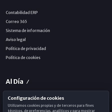
Contabilidad ERP
Correo 365
Sistema de información
Aviso legal
Política de privacidad
Política de cookies
Al Día
Configuración de cookies
Horarios de Misa
Utilizamos cookies propias y de terceros para fines
Hemeroteca
técnicos, de preferencias, analíticos y para mostrar