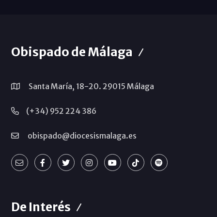
Obispado de Málaga
Santa María, 18-20. 29015 Málaga
(+34) 952 224 386
obispado@diocesismalaga.es
De Interés