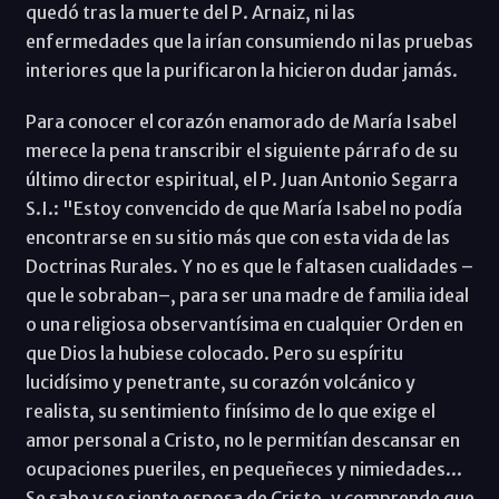
quedó tras la muerte del P. Arnaiz, ni las
enfermedades que la irían consumiendo ni las pruebas
interiores que la purificaron la hicieron dudar jamás.
Para conocer el corazón enamorado de María Isabel
merece la pena transcribir el siguiente párrafo de su
último director espiritual, el P. Juan Antonio Segarra
S.I.: "Estoy convencido de que María Isabel no podía
encontrarse en su sitio más que con esta vida de las
Doctrinas Rurales. Y no es que le faltasen cualidades –
que le sobraban–, para ser una madre de familia ideal
o una religiosa observantísima en cualquier Orden en
que Dios la hubiese colocado. Pero su espíritu
lucidísimo y penetrante, su corazón volcánico y
realista, su sentimiento finísimo de lo que exige el
amor personal a Cristo, no le permitían descansar en
ocupaciones pueriles, en pequeñeces y nimiedades...
Se sabe y se siente esposa de Cristo, y comprende que