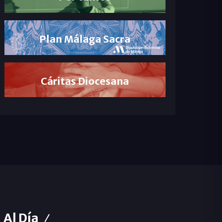
Plan Málaga Sacra
Cáritas Diocesana
Al Día