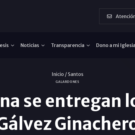
Atención
esis
Noticias
Transparencia
Dono a mi Iglesi
Inicio /
Santos
GALARDONES
na se entregan l
Gálvez Ginacher