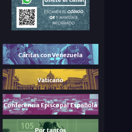
Cáritas con Venezuela
Vaticano
Conferencia Episcopal Española
Por tantos