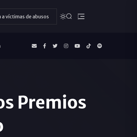
 a víctimas de abusos
a
os Premios
o