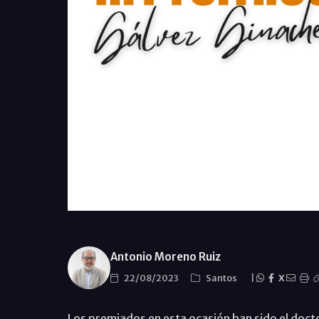
Antonio Moreno Ruiz
22/08/2023
Santos
|
X
Los premiados en esta ocasión han sido el docto