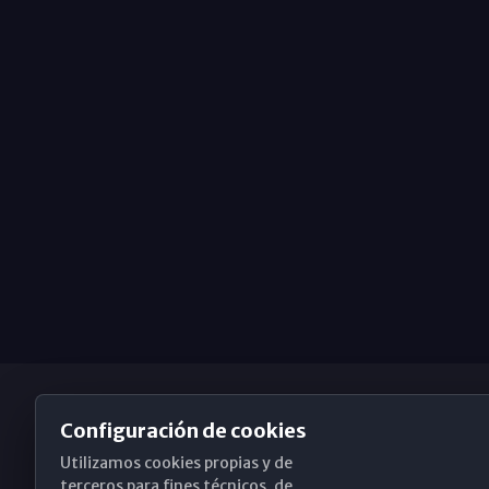
Configuración de cookies
Utilizamos cookies propias y de
Obispado de Málaga
terceros para fines técnicos, de