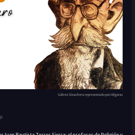
Gálvez Ginachero representado por Idígoras
r Juan Bautista Torres Sierra; el profesor de Religión y