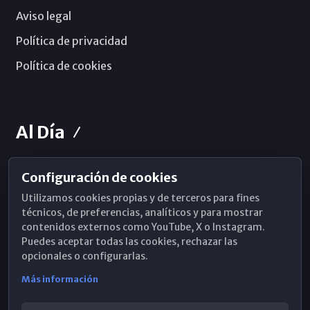
Aviso legal
Política de privacidad
Política de cookies
Al Día
Configuración de cookies
Horarios de Misa
Utilizamos cookies propias y de terceros para fines
Hemeroteca
técnicos, de preferencias, analíticos y para mostrar
contenidos externos como YouTube, X o Instagram.
WhatsApp
Puedes aceptar todas las cookies, rechazar las
opcionales o configurarlas.
Más información