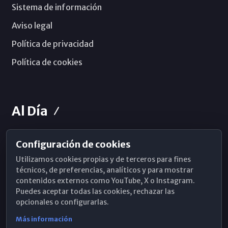
Sistema de información
Aviso legal
Política de privacidad
Política de cookies
Al Día
Configuración de cookies
Horarios de Misa
Utilizamos cookies propias y de terceros para fines
Hemeroteca
técnicos, de preferencias, analíticos y para mostrar
contenidos externos como YouTube, X o Instagram.
WhatsApp
Puedes aceptar todas las cookies, rechazar las
opcionales o configurarlas.
Más información