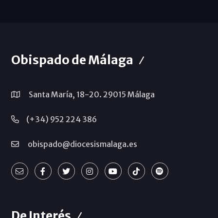
Obispado de Málaga
Santa María, 18-20. 29015 Málaga
(+34) 952 224 386
obispado@diocesismalaga.es
De Interés