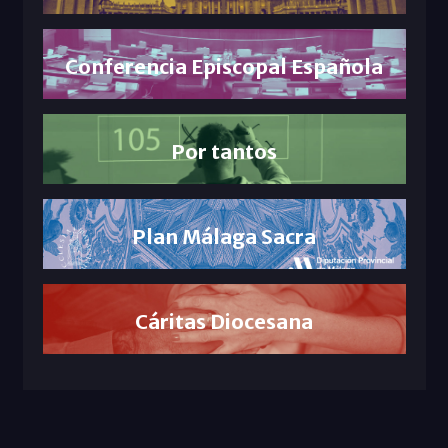
Conferencia Episcopal Española
Por tantos
Plan Málaga Sacra
Cáritas Diocesana