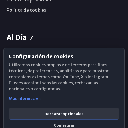
Política de cookies
Al Día
Configuración de cookies
Horarios de Misa
Utilizamos cookies propias y de terceros para fines
Hemeroteca
técnicos, de preferencias, analíticos y para mostrar
contenidos externos como YouTube, X o Instagram.
WhatsApp
Puedes aceptar todas las cookies, rechazar las
opcionales o configurarlas.
Más información
Rechazar opcionales
Configurar