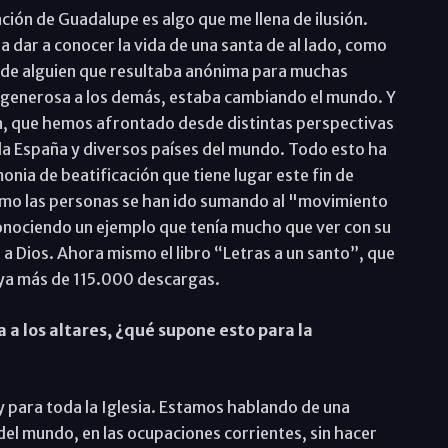
ción de Guadalupe es algo que me llena de ilusión.
 dar a conocer la vida de una santa de al lado, como
a de alguien que resultaba anónima para muchas
a generosa a los demás, estaba cambiando el mundo. Y
ón, que hemos afrontado desde distintas perspectivas
oda España y diversos países del mundo. Todo esto ha
onia de beatificación que tiene lugar este fin de
ómo las personas se han ido sumando al "movimiento
onociendo un ejemplo que tenía mucho que ver con su
 a Dios. Ahora mismo el libro “Letras a un santo”, que
e ya más de 115.000 descargas.
 a los altares, ¿qué supone esto para la
 y para toda la Iglesia. Estamos hablando de una
del mundo, en las ocupaciones corrientes, sin hacer