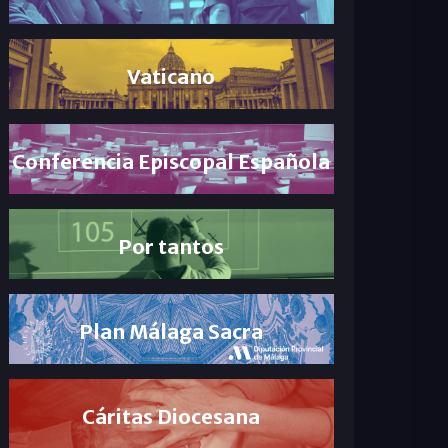
Vaticano
Conferencia Episcopal Española
Por tantos
Plan Málaga Sacra
Cáritas Diocesana