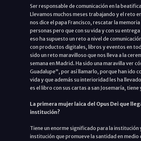
Ser responsable de comunicación en la beatifica
Llevamos muchos meses trabajando y el reto era
nos dice el papa Francisco, rescatar la memori
personas pero que con su vida y con su entreg
eso ha supuesto un reto a nivel de comunicaci
con productos digitales, libros y eventos en t
sido un reto maravilloso que nos lleva a la cerem
semana en Madrid. Ha sido una maravilla ver c
Guadalupe", por así llamarlo, porque han ido c
vida y que además su interioridad les ha llevado
es el libro con sus cartas a san Josemaría, tien
La primera mujer laica del Opus Dei que llega
institución?
Tiene un enorme significado para la institución
institución que promueve la santidad en medio 