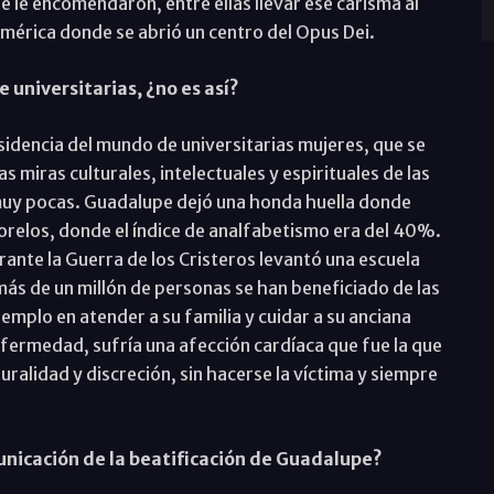
e le encomendaron, entre ellas llevar ese carisma al
América donde se abrió un centro del Opus Dei.
 universitarias, ¿no es así?
esidencia del mundo de universitarias mujeres, que se
s miras culturales, intelectuales y espirituales de las
 muy pocas. Guadalupe dejó una honda huella donde
orelos, donde el índice de analfabetismo era del 40%.
nte la Guerra de los Cristeros levantó una escuela
más de un millón de personas se han beneficiado de las
jemplo en atender a su familia y cuidar a su anciana
nfermedad, sufría una afección cardíaca que fue la que
uralidad y discreción, sin hacerse la víctima y siempre
unicación de la beatificación de Guadalupe?