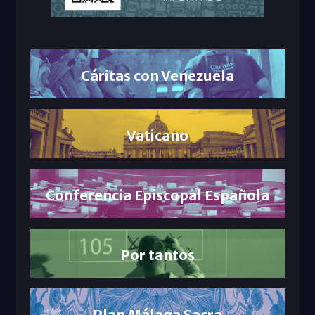
Cáritas con Venezuela
Vaticano
Conferencia Episcopal Española
Por tantos
Plan Málaga Sacra