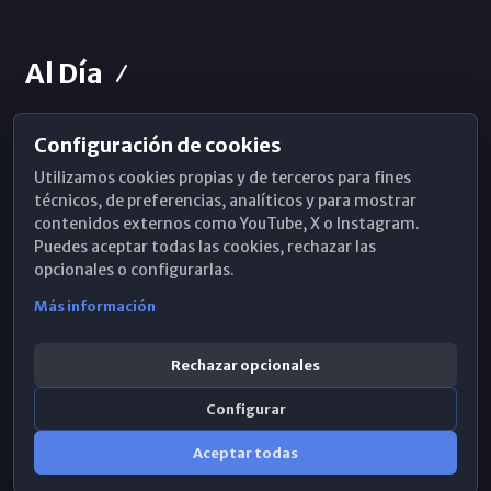
Al Día
Configuración de cookies
Horarios de Misa
Utilizamos cookies propias y de terceros para fines
Hemeroteca
técnicos, de preferencias, analíticos y para mostrar
contenidos externos como YouTube, X o Instagram.
WhatsApp
Puedes aceptar todas las cookies, rechazar las
opcionales o configurarlas.
Más información
Rechazar opcionales
Configurar
Aceptar todas