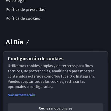
Aviso legal
Política de privacidad
Política de cookies
Al Día
Configuración de cookies
Horarios de Misa
Utilizamos cookies propias y de terceros para fines
Hemeroteca
técnicos, de preferencias, analíticos y para mostrar
contenidos externos como YouTube, X o Instagram.
WhatsApp
Puedes aceptar todas las cookies, rechazar las
opcionales o configurarlas.
Más información
Rechazar opcionales