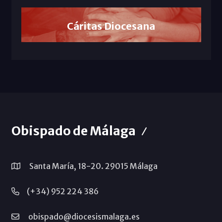
Cáritas Diocesana
Obispado de Málaga
Santa María, 18-20. 29015 Málaga
(+34) 952 224 386
obispado@diocesismalaga.es