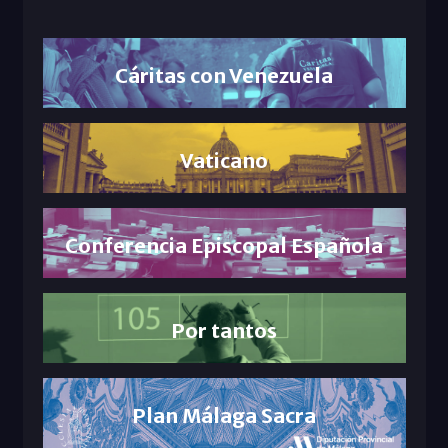
Cáritas con Venezuela
Vaticano
Conferencia Episcopal Española
Por tantos
Plan Málaga Sacra