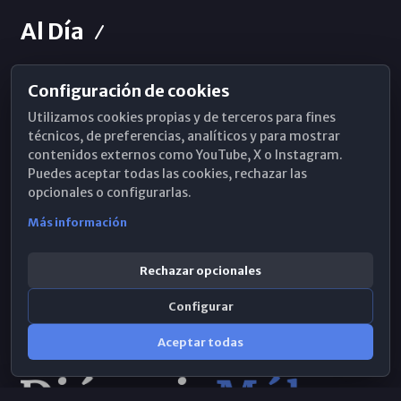
Al Día
Configuración de cookies
Horarios de Misa
Utilizamos cookies propias y de terceros para fines
Hemeroteca
técnicos, de preferencias, analíticos y para mostrar
contenidos externos como YouTube, X o Instagram.
WhatsApp
Puedes aceptar todas las cookies, rechazar las
opcionales o configurarlas.
Más información
Rechazar opcionales
Configurar
Aceptar todas