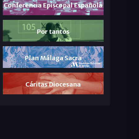
Conferencia Episcopal Española
Por tantos
Plan Málaga Sacra
Cáritas Diocesana