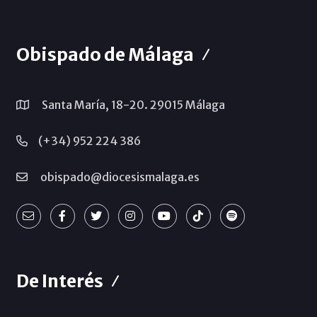
Obispado de Málaga
Santa María, 18-20. 29015 Málaga
(+34) 952 224 386
obispado@diocesismalaga.es
De Interés