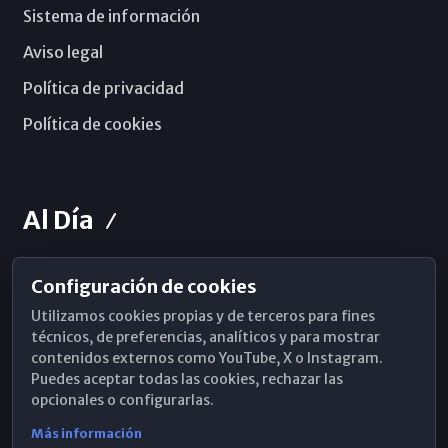
Sistema de información
Aviso legal
Política de privacidad
Política de cookies
Al Día
Configuración de cookies
Horarios de Misa
Utilizamos cookies propias y de terceros para fines
Hemeroteca
técnicos, de preferencias, analíticos y para mostrar
contenidos externos como YouTube, X o Instagram.
WhatsApp
Puedes aceptar todas las cookies, rechazar las
opcionales o configurarlas.
Más información