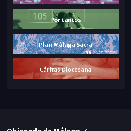
Por tantos
Plan Málaga Sacra
Cáritas Diocesana