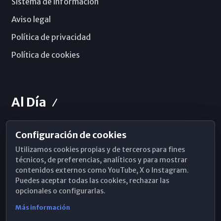
Sistema de información
Aviso legal
Política de privacidad
Política de cookies
Al Día
Configuración de cookies
Horarios de Misa
Utilizamos cookies propias y de terceros para fines
Hemeroteca
técnicos, de preferencias, analíticos y para mostrar
contenidos externos como YouTube, X o Instagram.
WhatsApp
Puedes aceptar todas las cookies, rechazar las
opcionales o configurarlas.
Más información