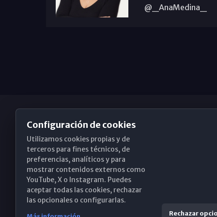
@_AnaMedina_
Configuración de cookies
Utilizamos cookies propias y de
Obispado de Málaga
terceros para fines técnicos, de
preferencias, analíticos y para
mostrar contenidos externos como
YouTube, X o Instagram. Puedes
Santa María, 18-20. 29015 Málaga
aceptar todas las cookies, rechazar
las opcionales o configurarlas.
(+34) 952 224 386
Rechazar opci
Más información