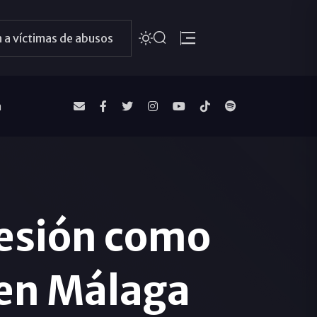
 a víctimas de abusos
a
sesión como
 en Málaga