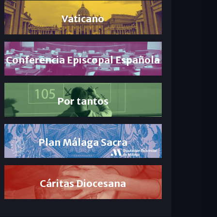
Vaticano
Conferencia Episcopal Española
Por tantos
Plan Málaga Sacra
Cáritas Diocesana