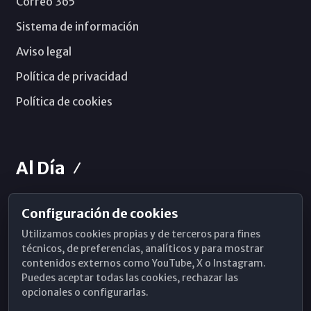
Correo 365
Sistema de información
Aviso legal
Política de privacidad
Política de cookies
Al Día
Configuración de cookies
Horarios de Misa
Utilizamos cookies propias y de terceros para fines
Hemeroteca
técnicos, de preferencias, analíticos y para mostrar
contenidos externos como YouTube, X o Instagram.
WhatsApp
Puedes aceptar todas las cookies, rechazar las
opcionales o configurarlas.