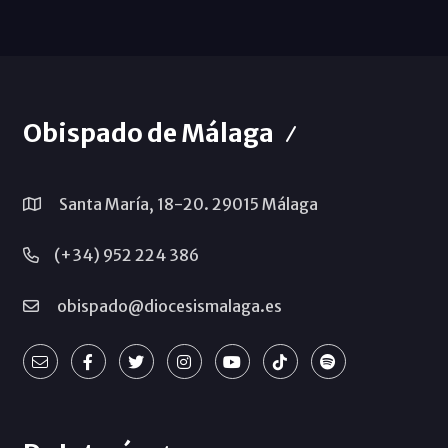
Obispado de Málaga
Santa María, 18-20. 29015 Málaga
(+34) 952 224 386
obispado@diocesismalaga.es