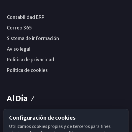
Contabilidad ERP
Correo 365
Sistema de información
Aviso legal
Política de privacidad
Política de cookies
Al Día
Configuración de cookies
Horarios de Misa
Utilizamos cookies propias y de terceros para fines
Hemeroteca