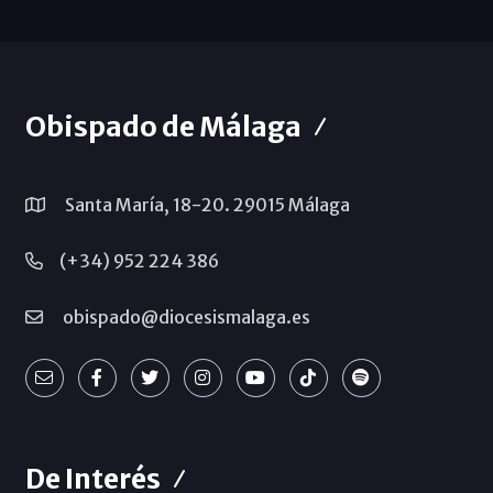
Obispado de Málaga
Santa María, 18-20. 29015 Málaga
(+34) 952 224 386
obispado@diocesismalaga.es
De Interés