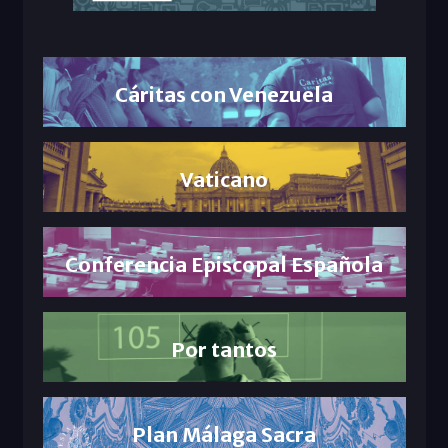
Cáritas con Venezuela
Vaticano
Conferencia Episcopal Española
Por tantos
Plan Málaga Sacra