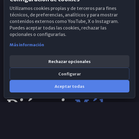
Horarios de Misa
Utilizamos cookies propias y de terceros para fines
Hemeroteca
técnicos, de preferencias, analíticos y para mostrar
contenidos externos como YouTube, X o Instagram.
WhatsApp
Puedes aceptar todas las cookies, rechazar las
opcionales o configurarlas.
Más información
Rechazar opcionales
Configurar
Aceptar todas
Consulta IA
×
© 2026 Obispado de Málaga
Selecciona el área y realiza tu consulta