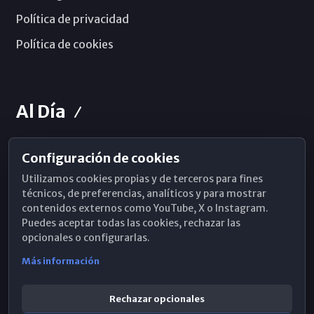
Política de privacidad
Política de cookies
Al Día
Configuración de cookies
Horarios de Misa
Utilizamos cookies propias y de terceros para fines
Hemeroteca
técnicos, de preferencias, analíticos y para mostrar
contenidos externos como YouTube, X o Instagram.
WhatsApp
Puedes aceptar todas las cookies, rechazar las
opcionales o configurarlas.
Más información
Rechazar opcionales