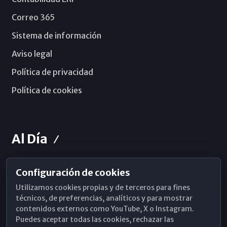
Correo 365
Sistema de información
Aviso legal
Política de privacidad
Política de cookies
Al Día
Configuración de cookies
Horarios de Misa
Utilizamos cookies propias y de terceros para fines
Hemeroteca
técnicos, de preferencias, analíticos y para mostrar
contenidos externos como YouTube, X o Instagram.
WhatsApp
Puedes aceptar todas las cookies, rechazar las