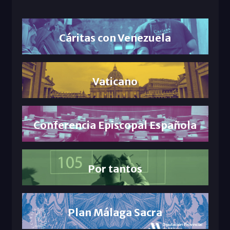
Cáritas con Venezuela
Vaticano
Conferencia Episcopal Española
Por tantos
Plan Málaga Sacra