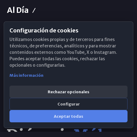
Al Día
Configuración de cookies
Horarios de Misa
Utilizamos cookies propias y de terceros para fines
Hemeroteca
técnicos, de preferencias, analíticos y para mostrar
contenidos externos como YouTube, X o Instagram.
WhatsApp
Puedes aceptar todas las cookies, rechazar las
opcionales o configurarlas.
Más información
Rechazar opcionales
Configurar
Aceptar todas