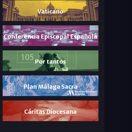
Vaticano
Conferencia Episcopal Española
Por tantos
Plan Málaga Sacra
Cáritas Diocesana