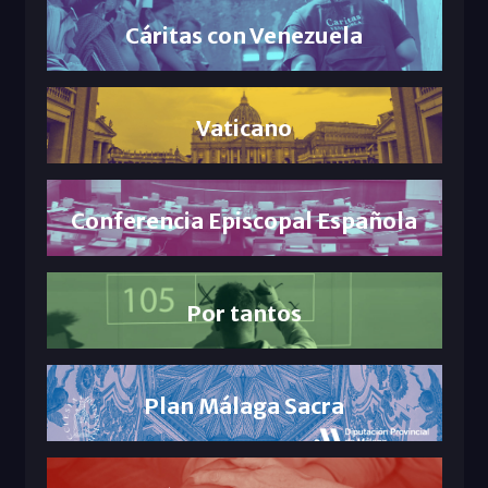
Cáritas con Venezuela
Vaticano
Conferencia Episcopal Española
Por tantos
Plan Málaga Sacra