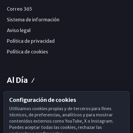
Correo 365
Sistema de información
Aviso legal
Política de privacidad
Política de cookies
Al Día
Configuración de cookies
Horarios de Misa
Utilizamos cookies propias y de terceros para fines
Hemeroteca
técnicos, de preferencias, analíticos y para mostrar
contenidos externos como YouTube, X o Instagram.
WhatsApp
Puedes aceptar todas las cookies, rechazar las