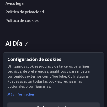
Aviso legal
Política de privacidad
Política de cookies
Al Día
Configuración de cookies
Horarios de Misa
Utilizamos cookies propias y de terceros para fines
Hemeroteca
técnicos, de preferencias, analíticos y para mostrar
contenidos externos como YouTube, X o Instagram.
WhatsApp
Puedes aceptar todas las cookies, rechazar las
opcionales o configurarlas.
Más información