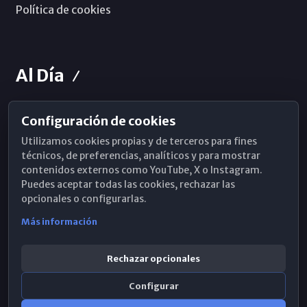
Política de cookies
Al Día
Configuración de cookies
Horarios de Misa
Utilizamos cookies propias y de terceros para fines
Hemeroteca
técnicos, de preferencias, analíticos y para mostrar
contenidos externos como YouTube, X o Instagram.
WhatsApp
Puedes aceptar todas las cookies, rechazar las
opcionales o configurarlas.
Más información
Rechazar opcionales
Configurar