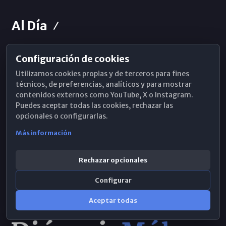
Al Día
Configuración de cookies
Horarios de Misa
Utilizamos cookies propias y de terceros para fines
Hemeroteca
técnicos, de preferencias, analíticos y para mostrar
contenidos externos como YouTube, X o Instagram.
WhatsApp
Puedes aceptar todas las cookies, rechazar las
opcionales o configurarlas.
Más información
Rechazar opcionales
Configurar
Aceptar todas