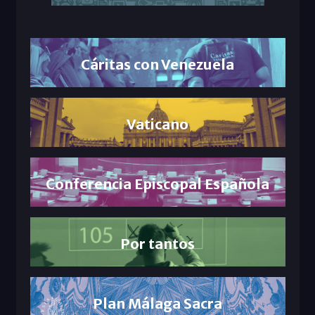
Cáritas con Venezuela
Vaticano
Conferencia Episcopal Española
Por tantos
Plan Málaga Sacra