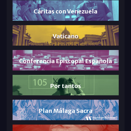
Cáritas con Venezuela
Vaticano
Conferencia Episcopal Española
Por tantos
Plan Málaga Sacra