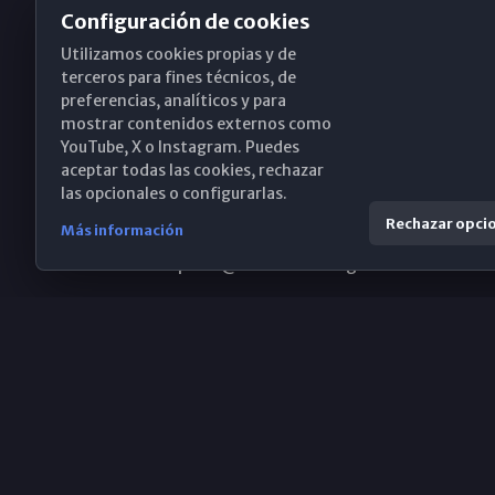
Configuración de cookies
Utilizamos cookies propias y de
Obispado de Málaga
terceros para fines técnicos, de
preferencias, analíticos y para
mostrar contenidos externos como
YouTube, X o Instagram. Puedes
Santa María, 18-20. 29015 Málaga
aceptar todas las cookies, rechazar
las opcionales o configurarlas.
(+34) 952 224 386
Rechazar opci
Más información
obispado@diocesismalaga.es