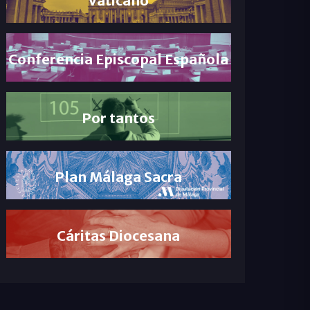
Conferencia Episcopal Española
Por tantos
Plan Málaga Sacra
Cáritas Diocesana