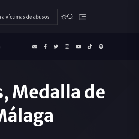
 a víctimas de abusos
a
s, Medalla de
 Málaga