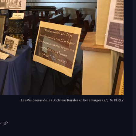
Las Misioneras de las Doctrinas Rurales en Benamargosa // J. M. PÉREZ