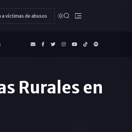
 a víctimas de abusos
a
as Rurales en