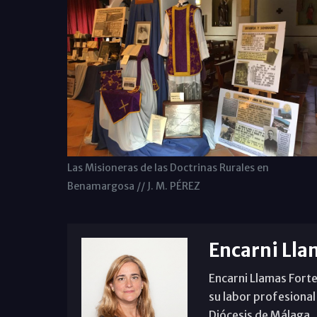
Las Misioneras de las Doctrinas Rurales en
Benamargosa // J. M. PÉREZ
Encarni Lla
Encarni Llamas Forte
su labor profesional
Diócesis de Málaga. B