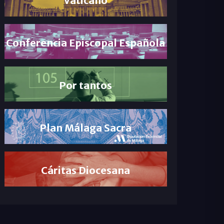
Conferencia Episcopal Española
Por tantos
Plan Málaga Sacra
Cáritas Diocesana