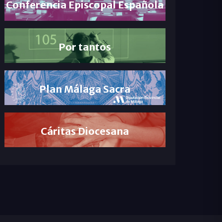
Conferencia Episcopal Española
Por tantos
Plan Málaga Sacra
Cáritas Diocesana