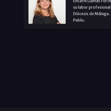
Encarni Llamas Forte
su labor profesional
Diócesis de Málaga. B
Pablo.