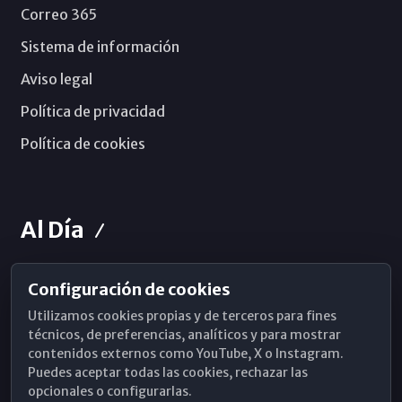
Correo 365
Sistema de información
Aviso legal
Política de privacidad
Política de cookies
Al Día
Configuración de cookies
Horarios de Misa
Utilizamos cookies propias y de terceros para fines
Hemeroteca
técnicos, de preferencias, analíticos y para mostrar
contenidos externos como YouTube, X o Instagram.
WhatsApp
Puedes aceptar todas las cookies, rechazar las
opcionales o configurarlas.